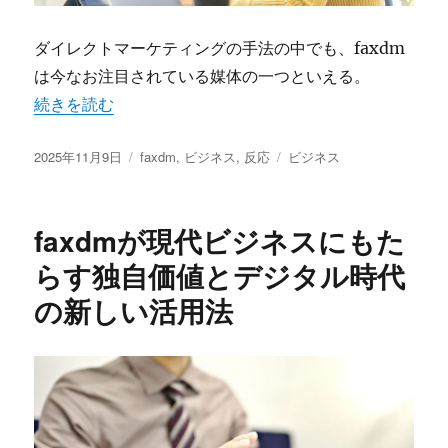
ダイレクトマーケティングの手法の中でも、faxdm
は今なお注目されている媒体の一つといえる。
“faxdmの反応率と現場目線に見るアナログとデジタル融
続きを読む
投
カ
タ
2025年11月9日
faxdm
,
ビジネス
,
反応
ビジネス
稿
テ
グ
日:
ゴ
リ
faxdmが現代ビジネスにもた
ー
らす独自価値とデジタル時代
の新しい活用法