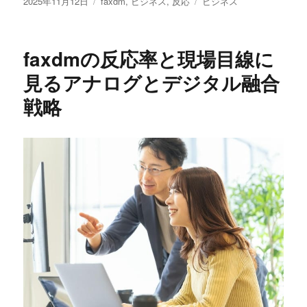
投
カ
タ
2025年11月12日
faxdm
,
ビジネス
,
反応
ビジネス
稿
テ
グ
日:
ゴ
リ
faxdmの反応率と現場目線に
ー
見るアナログとデジタル融合
戦略