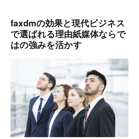
稿
テ
グ
日:
ゴ
リ
faxdmの効果と現代ビジネス
ー
で選ばれる理由紙媒体ならで
はの強みを活かす