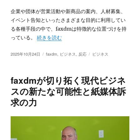
企業や団体が営業活動や新商品の案内、人材募集、
イベント告知といったさまざまな目的に利用してい
る各種手段の中で、faxdmは特徴的な位置づけを持
“faxdmの効果と現代ビジネスで選ばれる理
っている。
続きを読む
投
カ
タ
2025年10月24日
faxdm
,
ビジネス
,
反応
ビジネス
稿
テ
グ
日:
ゴ
リ
faxdmが切り拓く現代ビジネ
ー
スの新たな可能性と紙媒体訴
求の力