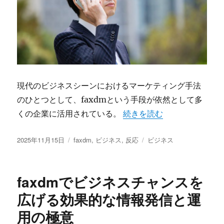
現代のビジネスシーンにおけるマーケティング手法
のひとつとして、faxdmという手段が依然として多
“faxdmの紙で届ける力
くの企業に活用されている。
続きを読む
投
カ
タ
2025年11月15日
faxdm
,
ビジネス
,
反応
ビジネス
稿
テ
グ
日:
ゴ
リ
faxdmでビジネスチャンスを
ー
広げる効果的な情報発信と運
用の極意