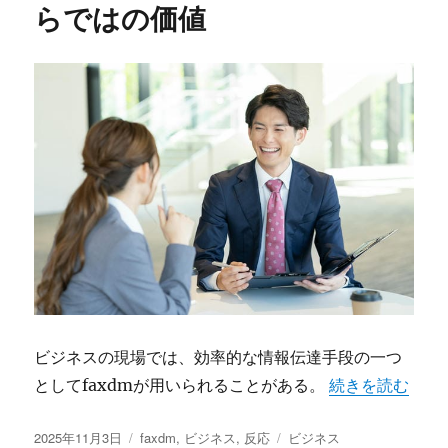
らではの価値
ビジネスの現場では、効率的な情報伝達手段の一つ
“faxdmがも
としてfaxdmが用いられることがある。
続きを読む
投
カ
タ
2025年11月3日
faxdm
,
ビジネス
,
反応
ビジネス