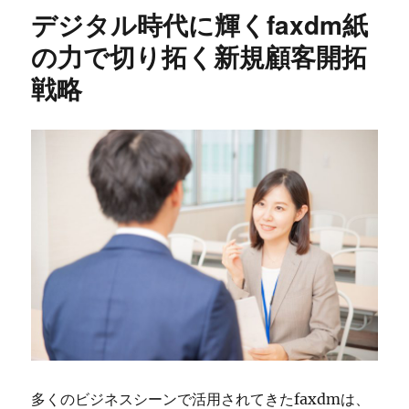
リ
デジタル時代に輝くfaxdm紙
ー
の力で切り拓く新規顧客開拓
戦略
多くのビジネスシーンで活用されてきたfaxdmは、