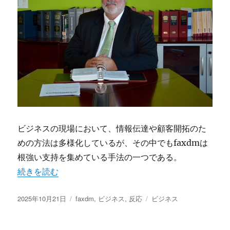
ビジネスの現場において、情報伝達や顧客開拓のた
めの方法は多様化しているが、その中でもfaxdmは
根強い支持を集めている手法の一つである。
“faxdmが切り拓く現代ビジネスの新たな可能性と紙媒体
続きを読む
投
カ
タ
2025年10月21日
faxdm
,
ビジネス
,
反応
ビジネス
稿
テ
グ
日:
ゴ