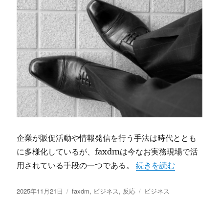
企業が販促活動や情報発信を行う手法は時代ととも
に多様化しているが、faxdmは今なお実務現場で活
“即効性とダイレクト性
用されている手段の一つである。
続きを読む
投
カ
タ
2025年11月21日
faxdm
,
ビジネス
,
反応
ビジネス
稿
テ
グ
日:
ゴ