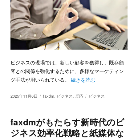
ビジネスの現場では、新しい顧客を獲得し、既存顧
客との関係を強化するために、多様なマーケティン
“faxdmが現代ビジネスに
グ手法が用いられている。
続きを読む
投
カ
タ
2025年11月6日
faxdm
,
ビジネス
,
反応
ビジネス
稿
テ
グ
日:
ゴ
リ
faxdmがもたらす新時代のビ
ー
ジネス効率化戦略と紙媒体な