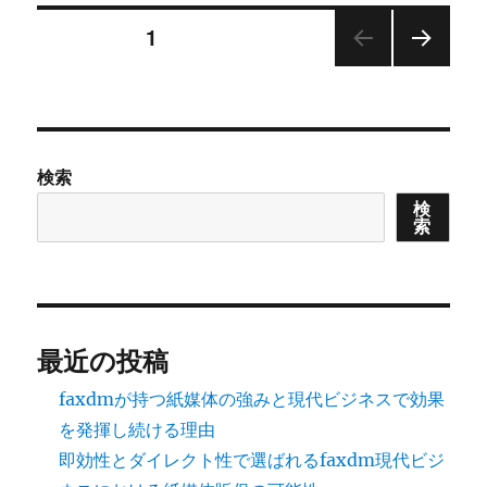
リ
投
ー
固定ページ
1
次の
稿
ペー
ジ
の
検索
ペ
検
索
ー
ジ
送
最近の投稿
り
faxdmが持つ紙媒体の強みと現代ビジネスで効果
を発揮し続ける理由
即効性とダイレクト性で選ばれるfaxdm現代ビジ