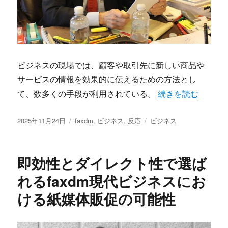
ビジネスの現場では、顧客や取引先に新しい商品や
サービスの情報を効果的に伝えるための方法とし
“faxdmが持つ
て、数多くの手段が利用されている。
続きを読む
投
カ
タ
2025年11月24日
faxdm
,
ビジネス
,
反応
ビジネス
稿
テ
グ
日:
ゴ
リ
即効性とダイレクト性で選ば
ー
れるfaxdm現代ビジネスにお
ける紙媒体販促の可能性