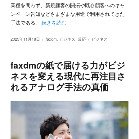
業種を問わず、新規顧客の開拓や既存顧客へのキャ
ンペーン告知などさまざまな用途で利用されてきた
“デジタル時代に輝くfaxdm紙の力で切り
手法である。
続きを読む
投
カ
タ
2025年11月18日
faxdm
,
ビジネス
,
反応
ビジネス
稿
テ
グ
日:
ゴ
リ
faxdmの紙で届ける力がビジ
ー
ネスを変える現代に再注目さ
れるアナログ手法の真価