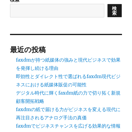
ペ
検
索
ー
ジ
送
最近の投稿
り
faxdmが持つ紙媒体の強みと現代ビジネスで効果
を発揮し続ける理由
即効性とダイレクト性で選ばれるfaxdm現代ビジ
ネスにおける紙媒体販促の可能性
デジタル時代に輝くfaxdm紙の力で切り拓く新規
顧客開拓戦略
faxdmの紙で届ける力がビジネスを変える現代に
再注目されるアナログ手法の真価
faxdmでビジネスチャンスを広げる効果的な情報