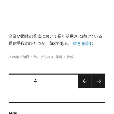
企業や団体の業務において長年活用され続けている
“faxが今なお活躍
通信手段のひとつが、faxである。
続きを読む
投
カ
タ
2025年7月3日
fax
,
ビジネス
,
業者
比較
稿
テ
グ
日:
ゴ
リ
投
ー
固定ページ
4
前の
次の
稿
ペー
ペー
ジ
ジ
の
検索