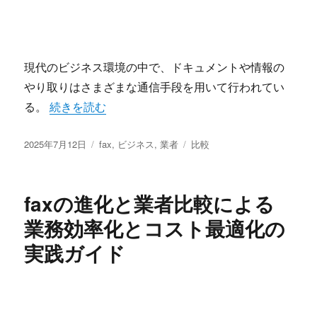
現代のビジネス環境の中で、ドキュメントや情報の
やり取りはさまざまな通信手段を用いて行われてい
“ビジネス現場で再評価されるfax伝統と進化が共存
る。
続きを読む
投
カ
タ
2025年7月12日
fax
,
ビジネス
,
業者
比較
稿
テ
グ
日:
ゴ
リ
faxの進化と業者比較による
ー
業務効率化とコスト最適化の
実践ガイド