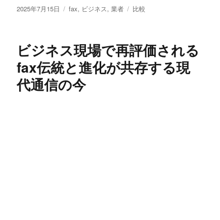
投
カ
タ
2025年7月15日
fax
,
ビジネス
,
業者
比較
稿
テ
グ
日:
ゴ
リ
ビジネス現場で再評価される
ー
fax伝統と進化が共存する現
代通信の今