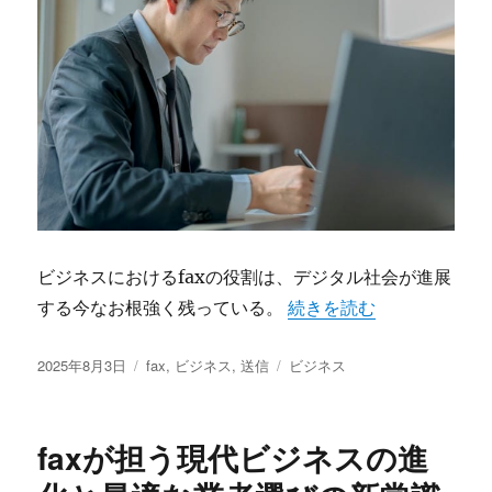
ビジネスにおけるfaxの役割は、デジタル社会が進展
“デジタル時代におけるf
する今なお根強く残っている。
続きを読む
投
カ
タ
2025年8月3日
fax
,
ビジネス
,
送信
ビジネス
稿
テ
グ
日:
ゴ
リ
faxが担う現代ビジネスの進
ー