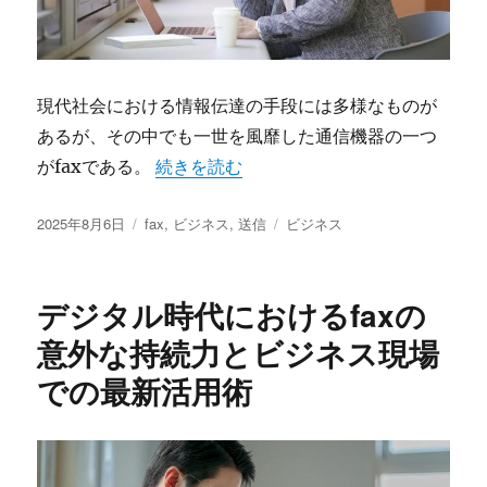
現代社会における情報伝達の手段には多様なものが
あるが、その中でも一世を風靡した通信機器の一つ
“ビジネスを支え続けるfax伝送の歴史と
がfaxである。
続きを読む
投
カ
タ
2025年8月6日
fax
,
ビジネス
,
送信
ビジネス
稿
テ
グ
日:
ゴ
リ
デジタル時代におけるfaxの
ー
意外な持続力とビジネス現場
での最新活用術