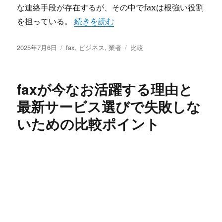
な連絡手段が存在するが、その中でfaxは根強い役割
“fax業者比較で失敗しないための選び方
を担っている。
続きを読む
投
カ
タ
2025年7月6日
fax
,
ビジネス
,
業者
比較
稿
テ
グ
日:
ゴ
リ
faxが今なお活躍する理由と
ー
最新サービス選びで失敗しな
いための比較ポイント