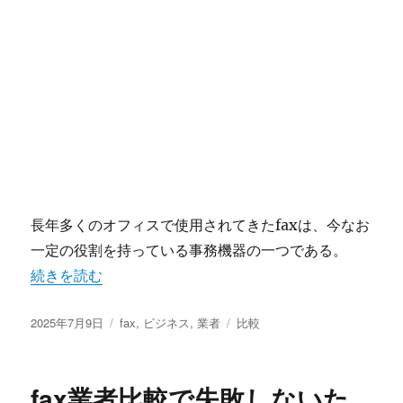
長年多くのオフィスで使用されてきたfaxは、今なお
一定の役割を持っている事務機器の一つである。
“faxの進化と業者比較による業務効率化とコスト最適化の
続きを読む
投
カ
タ
2025年7月9日
fax
,
ビジネス
,
業者
比較
稿
テ
グ
日:
ゴ
リ
fax業者比較で失敗しないた
ー