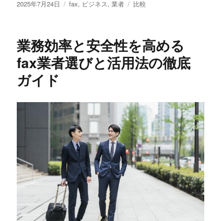
投
カ
タ
2025年7月24日
fax
,
ビジネス
,
業者
比較
稿
テ
グ
日:
ゴ
リ
業務効率と安全性を高める
ー
fax業者選びと活用法の徹底
ガイド