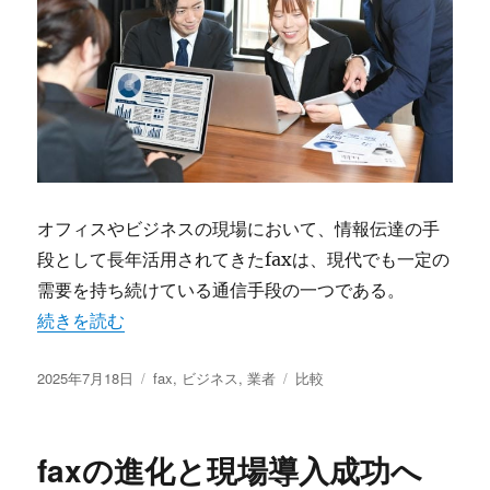
オフィスやビジネスの現場において、情報伝達の手
段として長年活用されてきたfaxは、現代でも一定の
需要を持ち続けている通信手段の一つである。
“現代ビジネスで再評価されるfaxサービス選びの徹底ポイ
続きを読む
投
カ
タ
2025年7月18日
fax
,
ビジネス
,
業者
比較
稿
テ
グ
日:
ゴ
リ
faxの進化と現場導入成功へ
ー