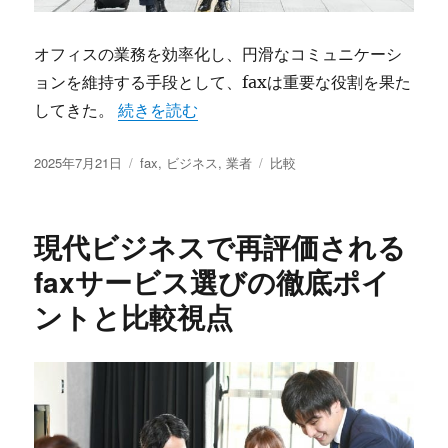
オフィスの業務を効率化し、円滑なコミュニケーシ
ョンを維持する手段として、faxは重要な役割を果た
“業務効率と安全性を高めるfax業者選びと活
してきた。
続きを読む
投
カ
タ
2025年7月21日
fax
,
ビジネス
,
業者
比較
稿
テ
グ
日:
ゴ
リ
現代ビジネスで再評価される
ー
faxサービス選びの徹底ポイ
ントと比較視点